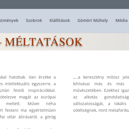
stmények
Szobrok
Kiállítások
Gömöri Műhely
Média 
– MÉLTATÁSOK
kal hatottak. Van érzéke a
„…a keresztény mítosz je
s intellektuális egyszerre, a
kihívásai más és más a
tán festői inspirációkkal.
művészetében. Ezekhez igazí
lkötelezve magát az európai
az alkotás gondolatisá
ai mellett. Művei néha
változatosságát, a lokál
árt festeni ma egyértelműen
sötétségnek, mint metaforiku
fai oltár átírásáról, a görög