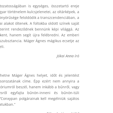
tozatosságában is egységes, összetartó ereje
yar történelem kulcsjelenetei, az oltárképek, a
yönyörűsége feloldódik a transzcendenciában, a
ai alakot öltenek. A foltokba oldott színek saját
szerint rendeződnek bennünk képi világgá. Az
nt, hanem segít újra felébredni. Az emberi
i szubsztancia. Máger Ágnes mágikus ecsetje az
li.
Jókai Anna író
etne Máger Ágnes helyet, időt és jelentést
 sorozatának címe. Épp ezért nem annyira a
tóriumról beszél, hanem inkább a bűnről, vagy
ről egyfajta bűnön-inneni és bűnön-túli
’Conxypan polgárainak kell megélniük sajátos
atukban.”