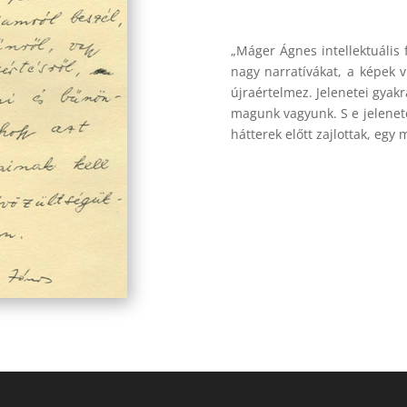
„Máger Ágnes intellektuális f
nagy narratívákat, a képek v
újraértelmez. Jelenetei gyak
magunk vagyunk. S e jelenet
hátterek előtt zajlottak, egy