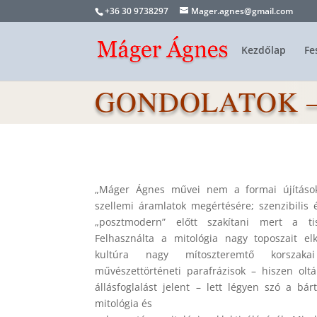
+36 30 9738297
Mager.agnes@gmail.com
Kezdőlap
Fe
GONDOLATOK 
„Máger Ágnes művei nem a formai újítások
szellemi áramlatok megértésére; szenzibilis é
„posztmodern” előtt szakítani mert a tisz
Felhasználta a mitológia nagy toposzait e
kultúra nagy mítoszteremtő korszak
művészettörténeti parafrázisok – hiszen olt
állásfoglalást jelent – lett légyen szó a bárt
mitológia és