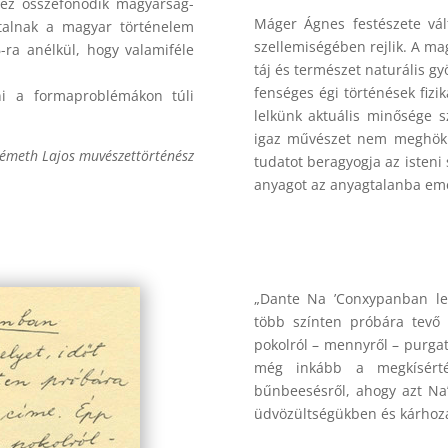
ndez összefonódik magyarság-
Máger Ágnes festészete vál
utalnak a magyar történelem
szellemiségében rejlik. A mag
-ra anélkül, hogy valamiféle
táj és természet naturális g
fenséges égi történések fizik
ni a formaproblémákon túli
lelkünk aktuális minősége 
igaz művészet nem meghökke
Németh Lajos muvészettörténész
tudatot beragyogja az isten
anyagot az anyagtalanba eme
„Dante Na ’Conxypanban leh
több színten próbára tevő
pokolról – mennyről – purga
még inkább a megkísértés
bűnbeesésről, ahogy azt Na’
üdvözültségükben és kárhoz