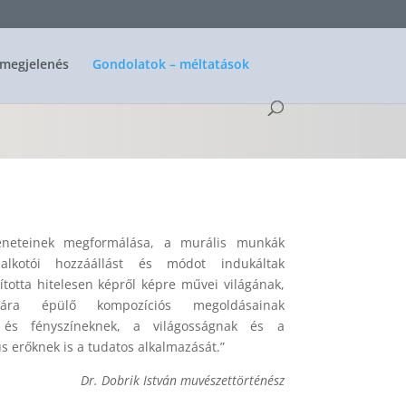
megjelenés
Gondolatok – méltatások
leneteinek megformálása, a murális munkák
lkotói hozzáállást és módot indukáltak
totta hitelesen képről képre művei világának,
gára épülő kompozíciós megoldásainak
is és fényszíneknek, a világosságnak és a
s erőknek is a tudatos alkalmazását.”
Dr. Dobrik István muvészettörténész