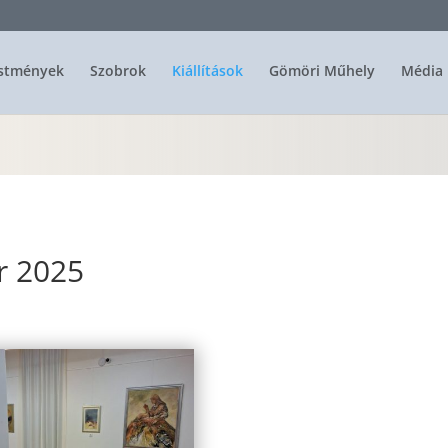
stmények
Szobrok
Kiállítások
Gömöri Műhely
Média 
r 2025