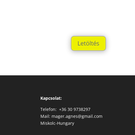
Letöltés
Kapcsolat:
Telefon: +36 30 9738297
Mail: mager.agnes@gmail.com
Miskolc-Hungary