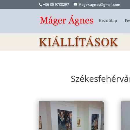
+36 30 9738297
Mager.agnes@gmail.com
Kezdőlap
Fe
KIÁLLÍTÁSOK
Székesfehérvá